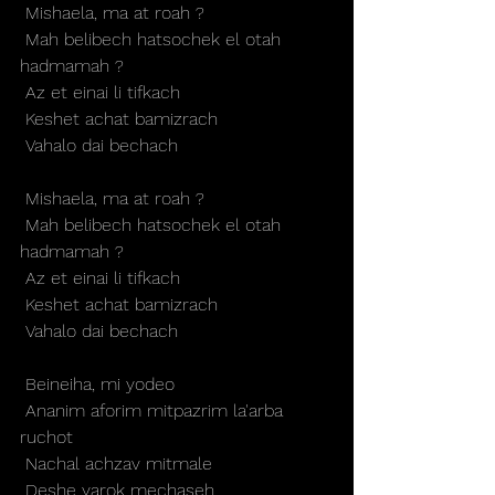
 Mishaela, ma at roah ?
 Mah belibech hatsochek el otah 
hadmamah ?
 Az et einai li tifkach
 Keshet achat bamizrach
 Vahalo dai bechach
 Mishaela, ma at roah ?
 Mah belibech hatsochek el otah 
hadmamah ?
 Az et einai li tifkach
 Keshet achat bamizrach
 Vahalo dai bechach
 Beineiha, mi yodeo
 Ananim aforim mitpazrim la'arba 
ruchot
 Nachal achzav mitmale
 Deshe yarok mechaseh