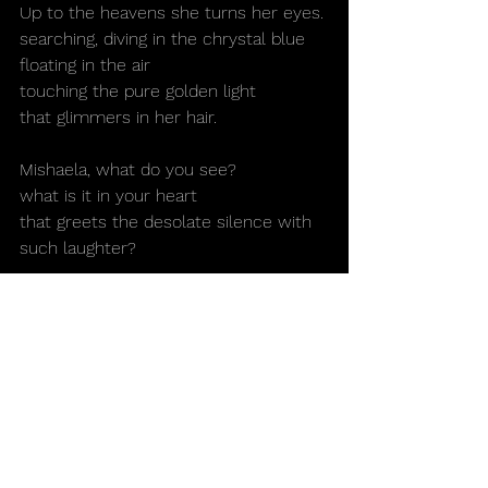
Up to the heavens she turns her eyes. 
searching, diving in the chrystal blue 
floating in the air
touching the pure golden light
that glimmers in her hair. 
Mishaela, what do you see?
what is it in your heart 
that greets the desolate silence with 
such laughter?
It is one rainbow in the east, she says.
It is all i need.
What more could i want?
It is all i need.
Lyrics