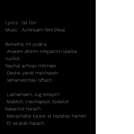
Lyrics : Gil Dor
Music : Achinoam Nini (Noa)
Beineiha, mi yode'a
 Ananim aforim mitpazrim la'arba 
ruchot
Nachal achzav mitmale
 Deshe yarok mechaseh
 Vehamerchav niftach
 Lashamaim, zug einayim
 Mabitot, mechapsot, tsolelot 
bakachol harach
 Merachafot ba'avir el hazahav hameir
 Et se'arah harach