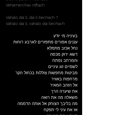
 Vehamerchav niftach
 Vahalo dai li, dai li bechach ?
 Vahalo dai li, vahalo dai bechach
בעיניה מי יודע
עננים אפורים מתפזרים לארבע רוחות
נחל אכזב מתמלא
דשא ירוק מכסה
והמרחב נפתח
לשמיים זוג עיניים
מביטות מחפשות צוללות בכחול הקר
מרחפות באוויר
אל הזהב המאיר
את שיערה הרך
משאלה מה את רואה
מה בליבך הצוחק אל אותה הדממה
אז את עיני לי תפקח